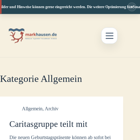
×
lder und Hinweise können gerne eingereicht werden. Die weitere Optimierung für Smartp
Zum
Inhalt
springen
Kategorie
Allgemein
Allgemein
,
Archiv
Caritasgruppe teilt mit
Die neuen Geburtstagspräsente können ab sofot bei