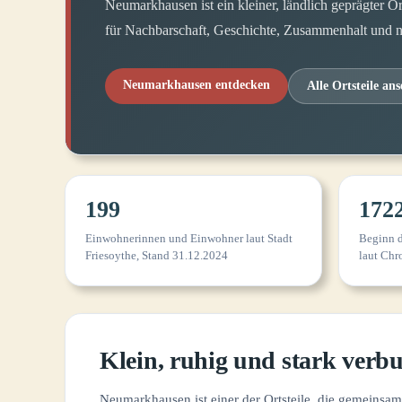
Neumarkhausen ist ein kleiner, ländlich geprägter Or
für Nachbarschaft, Geschichte, Zusammenhalt und 
Neumarkhausen entdecken
Alle Ortsteile an
199
172
Einwohnerinnen und Einwohner laut Stadt
Beginn d
Friesoythe, Stand 31.12.2024
laut Ch
Klein, ruhig und stark verb
Neumarkhausen ist einer der Ortsteile, die gemeins