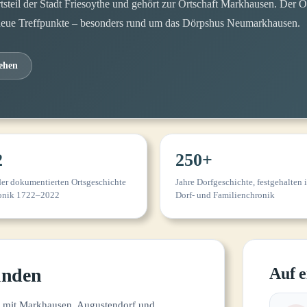
tsteil der Stadt Friesoythe und gehört zur Ortschaft Markhausen. Der Or
neue Treffpunkte – besonders rund um das Dörpshus Neumarkhausen.
sehen
2
250+
er dokumentierten Ortsgeschichte
Jahre Dorfgeschichte, festgehalten 
ronik 1722–2022
Dorf- und Familienchronik
unden
Auf e
am mit Markhausen, Augustendorf und