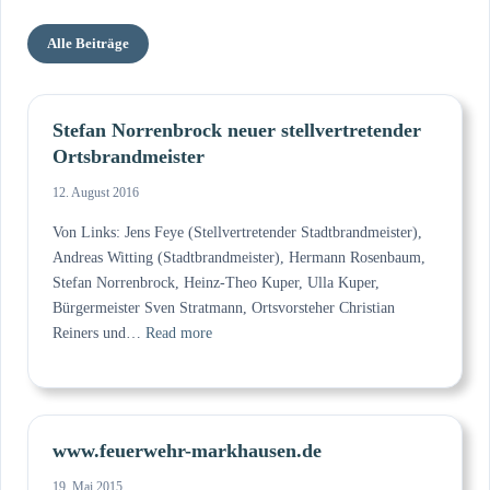
Alle Beiträge
Stefan Norrenbrock neuer stellvertretender
Ortsbrandmeister
12. August 2016
Von Links: Jens Feye (Stellvertretender Stadtbrandmeister),
Andreas Witting (Stadtbrandmeister), Hermann Rosenbaum,
Stefan Norrenbrock, Heinz-Theo Kuper, Ulla Kuper,
Bürgermeister Sven Stratmann, Ortsvorsteher Christian
:
Reiners und…
Read more
Stefan
Norrenbrock
neuer
stellvertretender
www.feuerwehr-markhausen.de
Ortsbrandmeister
19. Mai 2015