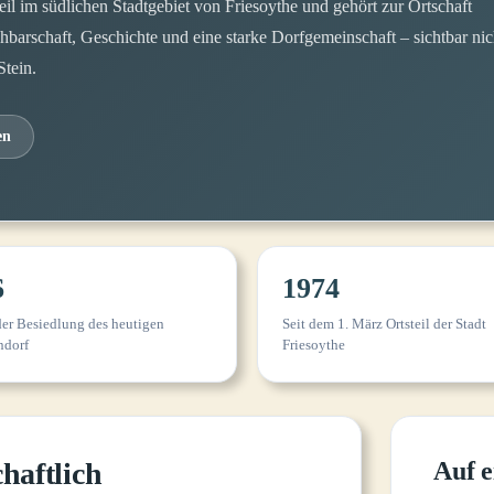
teil im südlichen Stadtgebiet von Friesoythe und gehört zur Ortschaft
arschaft, Geschichte und eine starke Dorfgemeinschaft – sichtbar nich
tein.
en
6
1974
er Besiedlung des heutigen
Seit dem 1. März Ortsteil der Stadt
ndorf
Friesoythe
haftlich
Auf e