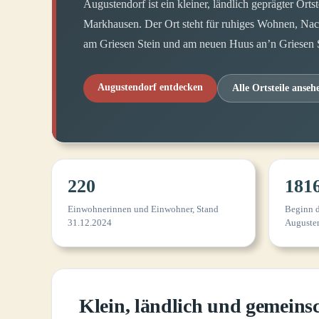
Augustendorf ist ein kleiner, ländlich geprägter Orts
Markhausen. Der Ort steht für ruhiges Wohnen, Nachb
am Griesen Stein und am neuen Huus an’n Griesen S
Augustendorf entdecken
Alle Ortsteile anseh
220
181
Einwohnerinnen und Einwohner, Stand
Beginn d
31.12.2024
Auguste
Klein, ländlich und gemeinsc