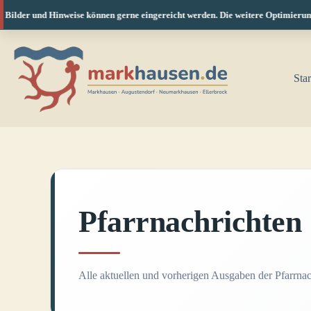
Bilder und Hinweise können gerne eingereicht werden. Die weitere Optimierung f
Zum
Inhalt
springen
Star
Pfarrnachrichten
Alle aktuellen und vorherigen Ausgaben der Pfarrnach