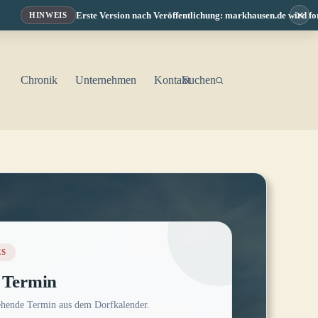
×
Erste Version nach Veröffentlichung: markhausen.de wird fortlaufend e
NWEIS
Chronik
Unternehmen
Kontakt
Suchen
ES
 Termin
ehende Termin aus dem Dorfkalender.