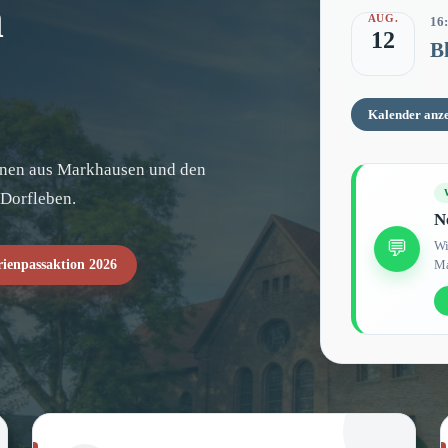
n
AUG.
16
12
B
Kalender anz
ionen aus Markhausen und den
 Dorfleben.
N
💬
Wi
rienpassaktion 2026
Ma