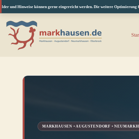
 Hinweise können gerne eingereicht werden. Die weitere Optimierung für Smartph
Zum
Inhalt
springen
Star
MARKHAUSEN • AUGUSTENDORF • NEUMARKH