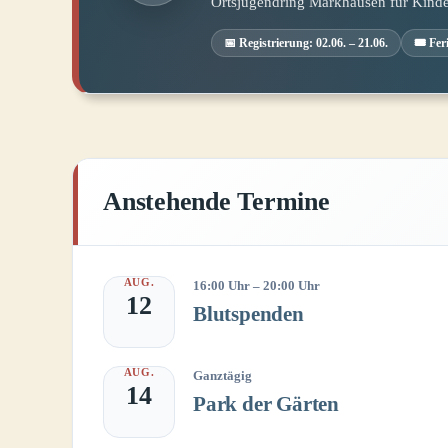
Ortsjugendring Markhausen für Kind
📅 Registrierung: 02.06. – 21.06.
🎟️ Fe
Anstehende Termine
AUG.
16:00 Uhr
–
20:00 Uhr
12
Blutspenden
AUG.
Ganztägig
14
Park der Gärten