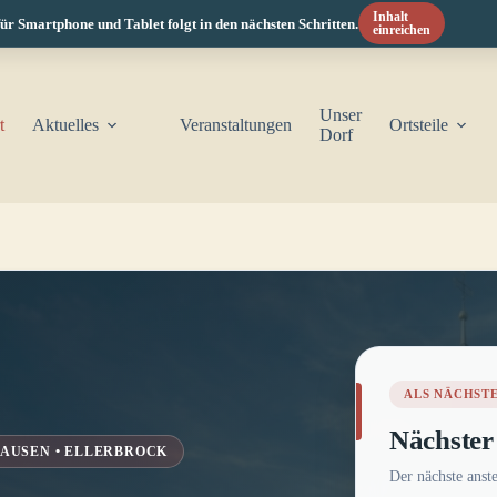
Inhalt
one und Tablet folgt in den nächsten Schritten.
HI
einreichen
Unser
t
Aktuelles
Veranstaltungen
Ortsteile
Dorf
ALS NÄCHST
Nächster
AUSEN • ELLERBROCK
Der nächste anst