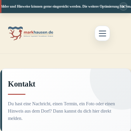
×
ilder und Hinweise können gerne eingereicht werden. Die weitere Optimierung für Smar
Zum
Inhalt
springen
Kontakt
Du hast eine Nachricht, einen Termin, ein Foto oder einen
Hinweis aus dem Dorf? Dann kannst du dich hier direkt
melden.