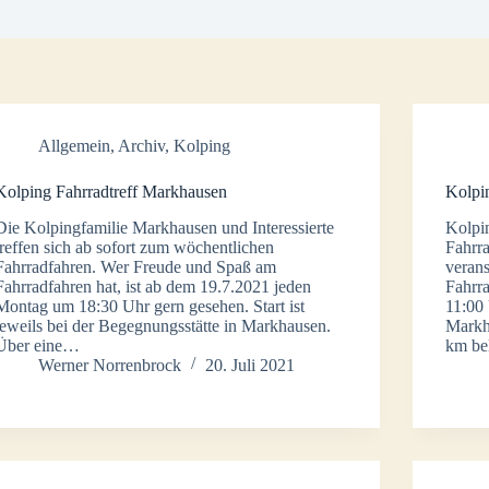
Allgemein
,
Archiv
,
Kolping
Kolping Fahrradtreff Markhausen
Kolpi
Die Kolpingfamilie Markhausen und Interessierte
Kolpi
treffen sich ab sofort zum wöchentlichen
Fahrr
Fahrradfahren. Wer Freude und Spaß am
verans
Fahrradfahren hat, ist ab dem 19.7.2021 jeden
Fahrra
Montag um 18:30 Uhr gern gesehen. Start ist
11:00 
jeweils bei der Begegnungsstätte in Markhausen.
Markha
Über eine…
km be
Werner Norrenbrock
20. Juli 2021