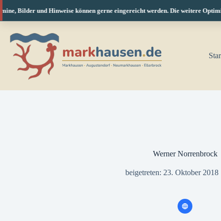
ne, Bilder und Hinweise können gerne eingereicht werden. Die weitere Optimieru
Zum
Inhalt
springen
Star
Werner Norrenbrock
beigetreten: 23. Oktober 2018