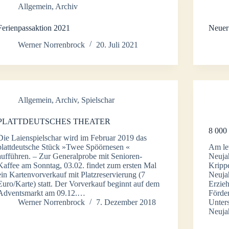
Allgemein
,
Archiv
Ferienpassaktion 2021
Neuer
Werner Norrenbrock
20. Juli 2021
Allgemein
,
Archiv
,
Spielschar
PLATTDEUTSCHES THEATER
8 00
Die Laienspielschar wird im Februar 2019 das
plattdeutsche Stück »Twee Spöörnesen «
Am let
aufführen. – Zur Generalprobe mit Senioren-
Neuja
Kaffee am Sonntag, 03.02. findet zum ersten Mal
Krippe
ein Kartenvorverkauf mit Platzreservierung (7
Neujah
Euro/Karte) statt. Der Vorverkauf beginnt auf dem
Erzieh
Adventsmarkt am 09.12.…
Förder
Werner Norrenbrock
7. Dezember 2018
Unters
Neuja