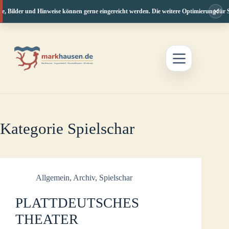
×
e, Bilder und Hinweise können gerne eingereicht werden. Die weitere Optimierung für S
Zum
Inhalt
springen
Kategorie
Spielschar
Allgemein
,
Archiv
,
Spielschar
PLATTDEUTSCHES
THEATER