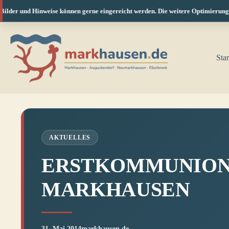
der und Hinweise können gerne eingereicht werden. Die weitere Optimierung für 
Zum
Inhalt
springen
Star
AKTUELLES
ERSTKOMMUNIONFE
MARKHAUSEN
31. Mai 2014
markhausen.de