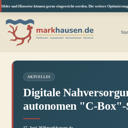
lder und Hinweise können gerne eingereicht werden. Die weitere Optimierung für
Zum
Inhalt
springen
Star
AKTUELLES
Digitale Nahversorg
autonomen "C-Box"-
17. Juni 2026
markhausen.de