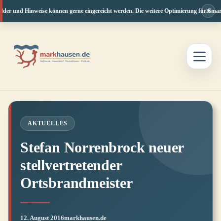
×
der und Hinweise können gerne eingereicht werden. Die weitere Optimierung für Smartph
Zum
Inhalt
springen
AKTUELLES
Stefan Norrenbrock neuer
stellvertretender
Ortsbrandmeister
12. August 2016
markhausen.de