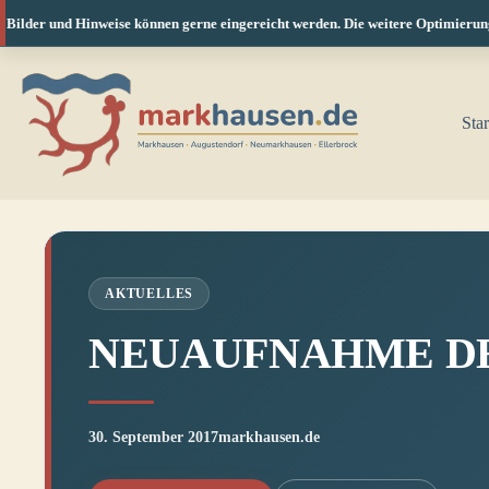
ilder und Hinweise können gerne eingereicht werden. Die weitere Optimierung fü
Zum
Inhalt
springen
Star
AKTUELLES
NEUAUFNAHME DE
30. September 2017
markhausen.de