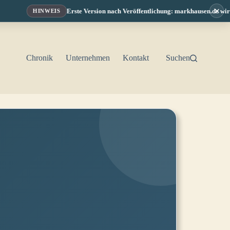
×
Erste Version nach Veröffentlichung: markhausen.de wird fo
HINWEIS
Chronik
Unternehmen
Kontakt
Suchen