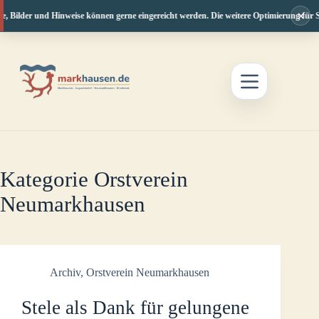
×
e, Bilder und Hinweise können gerne eingereicht werden. Die weitere Optimierung für S
Zum
Inhalt
springen
Kategorie
Orstverein
Neumarkhausen
Archiv
,
Orstverein Neumarkhausen
Stele als Dank für gelungene