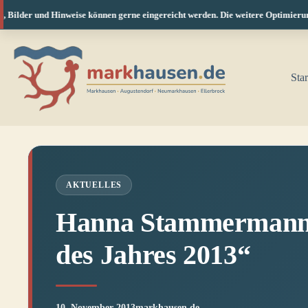
 Bilder und Hinweise können gerne eingereicht werden. Die weitere Optimierung 
Zum
Inhalt
springen
Star
AKTUELLES
Hanna Stammermann 
des Jahres 2013“
10. November 2013
markhausen.de