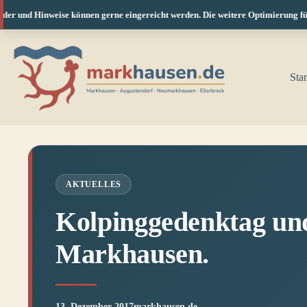
Hinweise können gerne eingereicht werden. Die weitere Optimierung für Smartpho
Zum
Inhalt
springen
Star
AKTUELLES
Kolpinggedenktag und
Markhausen.
13. Dezember 2017
markhausen.de