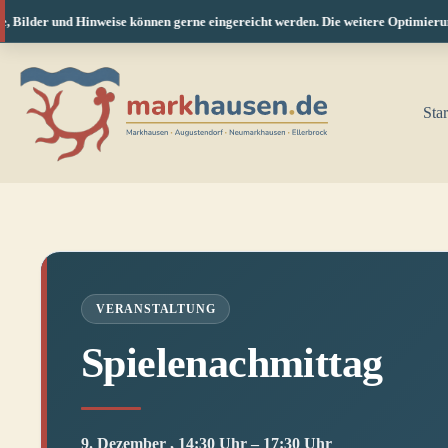
Bilder und Hinweise können gerne eingereicht werden. Die weitere Optimierung f
Zum
Inhalt
springen
Star
VERANSTALTUNG
Spielenachmittag
9. Dezember , 14:30 Uhr – 17:30 Uhr