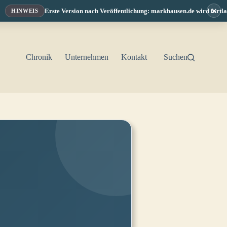
×
Erste Version nach Veröffentlichung: markhausen.de wird fortlaufe
HINWEIS
Chronik
Unternehmen
Kontakt
Suchen