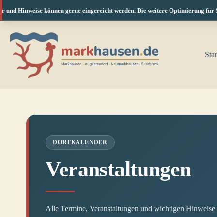
und Hinweise können gerne eingereicht werden. Die weitere Optimierung für Smar
Zum
Inhalt
springen
Star
DORFKALENDER
Veranstaltungen
Alle Termine, Veranstaltungen und wichtigen Hinweis